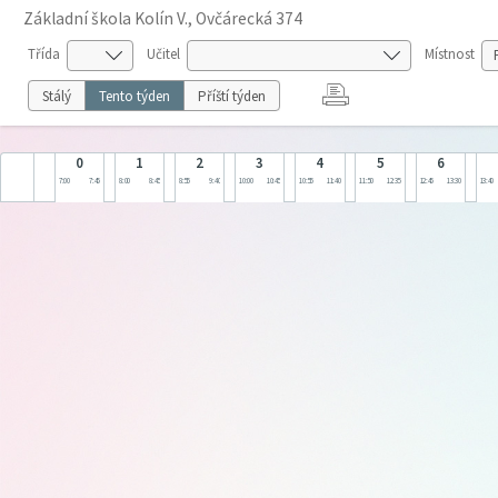
Základní škola Kolín V., Ovčárecká 374
Třída
Učitel
Místnost
Stálý
Tento týden
Příští týden
0
1
2
3
4
5
6
7:00
7:45
8:00
8:45
8:55
9:40
10:00
10:45
10:55
11:40
11:50
12:35
12:45
13:30
13:40