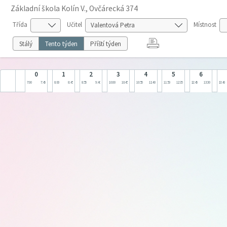
Základní škola Kolín V., Ovčárecká 374
Třída
Učitel
Místnost
Stálý
Tento týden
Příští týden
0
1
2
3
4
5
6
7:00
7:45
8:00
8:45
8:55
9:40
10:00
10:45
10:55
11:40
11:50
12:35
12:45
13:30
13:40