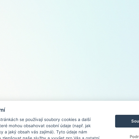
mí
ránkách se používají soubory cookies a další
Sou
 které mohou obsahovat osobní údaje (např. jak
ky a jaký obsah vás zajímá). Tyto údaje nám
Podr
zlepšovat naše služby a vyvíjet pro Vás a ostatní