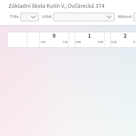
Základní škola Kolín V., Ovčárecká 374
Třída
Učitel
Místnost
0
1
2
7:00
7:45
8:00
8:45
8:55
9