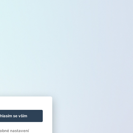
hlasím se vším
obné nastavení