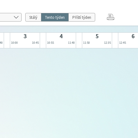
Stálý
Tento týden
Příští týden
3
4
5
6
:40
10:00
10:45
10:55
11:40
11:50
12:35
12:45