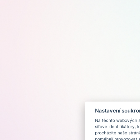
Nastavení soukro
Na těchto webových st
síťové identifikátory,
procházíte naše strán
pomáhají provozovat a 