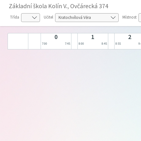
Základní škola Kolín V., Ovčárecká 374
Třída
Učitel
Místnost
0
1
2
7:00
7:45
8:00
8:45
8:55
9