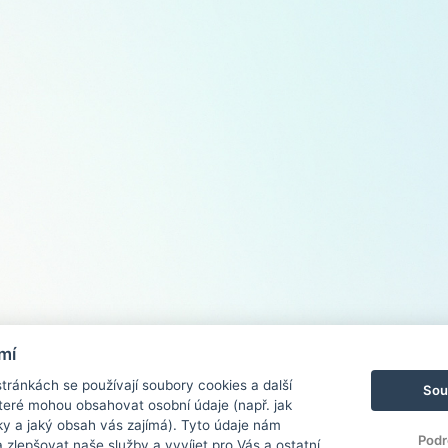
mí
ránkách se používají soubory cookies a další
Sou
 které mohou obsahovat osobní údaje (např. jak
ky a jaký obsah vás zajímá). Tyto údaje nám
Podr
zlepšovat naše služby a vyvíjet pro Vás a ostatní