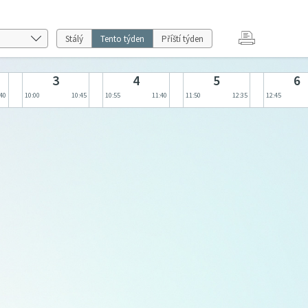
Stálý
Tento týden
Příští týden
3
4
5
6
:40
10:00
10:45
10:55
11:40
11:50
12:35
12:45