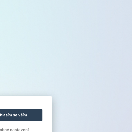
hlasím se vším
obné nastavení