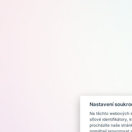
Nastavení soukro
Na těchto webových st
síťové identifikátory,
procházíte naše strán
pomáhají provozovat a 