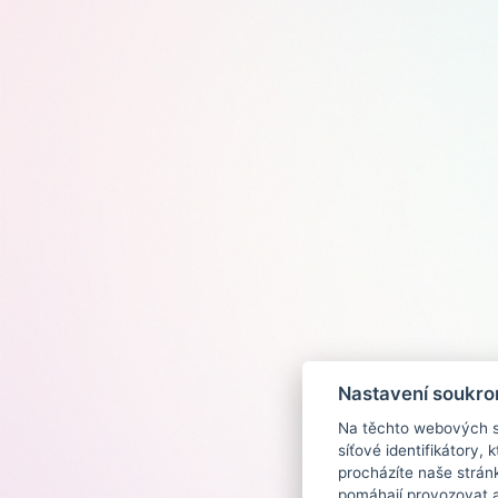
Nastavení soukro
Na těchto webových st
síťové identifikátory,
procházíte naše strán
pomáhají provozovat a 