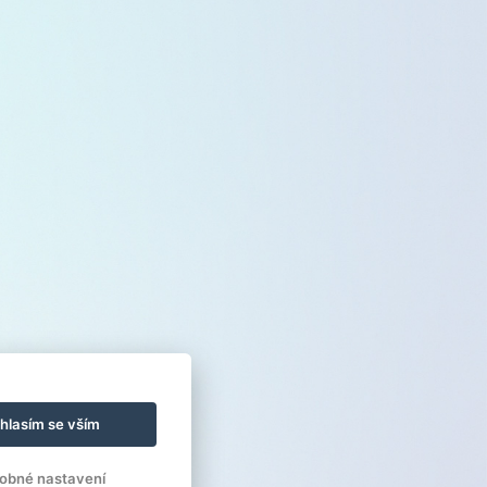
hlasím se vším
obné nastavení