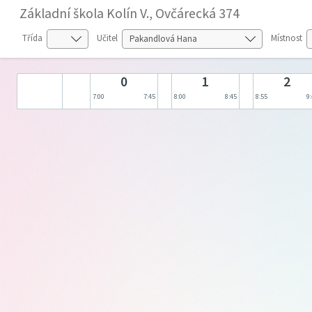
Základní škola Kolín V., Ovčárecká 374
Třída
Učitel
Místnost
0
1
2
7:00
7:45
8:00
8:45
8:55
9