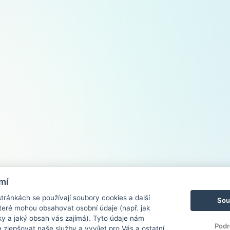
mí
ránkách se používají soubory cookies a další
Sou
 které mohou obsahovat osobní údaje (např. jak
ky a jaký obsah vás zajímá). Tyto údaje nám
Podr
zlepšovat naše služby a vyvíjet pro Vás a ostatní