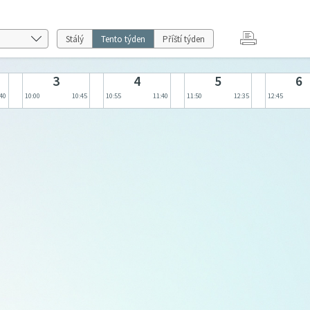
Stálý
Tento týden
Příští týden
3
4
5
6
:40
10:00
10:45
10:55
11:40
11:50
12:35
12:45