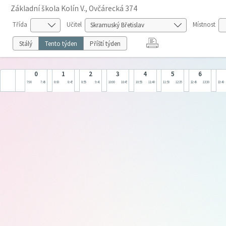
Základní škola Kolín V., Ovčárecká 374
Třída
Učitel
Místnost
Stálý
Tento týden
Příští týden
0
1
2
3
4
5
6
7:00
7:45
8:00
8:45
8:55
9:40
10:00
10:45
10:55
11:40
11:50
12:35
12:45
13:30
13:40