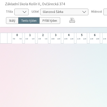
Základní škola Kolín V., Ovčárecká 374
Třída
Učitel
Místnost
Stálý
Tento týden
Příští týden
0
1
2
3
4
5
6
7:00
7:45
8:00
8:45
8:55
9:40
10:00
10:45
10:55
11:40
11:50
12:35
12:45
13:30
13:40