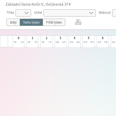
Základní škola Kolín V., Ovčárecká 374
Třída
Učitel
Místnost
Stálý
Tento týden
Příští týden
0
1
2
3
4
5
6
7:00
7:45
8:00
8:45
8:55
9:40
10:00
10:45
10:55
11:40
11:50
12:35
12:45
13:30
13:40